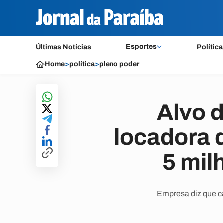
Esportes
Últimas Notícias
Política
Home
>
política
>
pleno poder
Alvo d
locadora 
5 mil
Empresa diz que ca