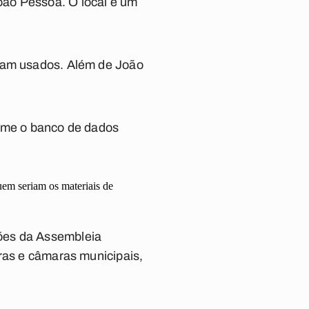
oão Pessoa. O local e um
riam usados. Além de João
orme o banco de dados
uem seriam os materiais de
hões da Assembleia
uras e câmaras municipais,