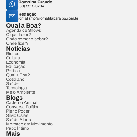
Campina Grande
(83) 3315-3204
Redação
jornalismo@jornaldaparaiba.com.br
Qual a Boa?
Agenda de Shows
O que fazer?
Onde comer e beber?
Onde ficar?
Notícias
Bichos
Cultura
Economia
Educação
Política
Qual a Boa?
Cotidiano
Saúde
Tecnologia
Meio Ambiente
Blogs
Caderno Animal
Conversa Política
Pleno Poder
Sílvio Osias
Saúde Alerta
Mercado em Movimento
Papo Íntimo
Mais