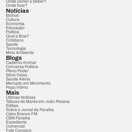
Onde comer e beber?
Onde ficar?
Notícias
Bichos
Cultura
Economia
Educação
Política
Qual a Boa?
Cotidiano
Saúde
Tecnologia
Meio Ambiente
Blogs
Caderno Animal
Conversa Política
Pleno Poder
Sílvio Osias
Saúde Alerta
Mercado em Movimento
Papo Íntimo
Mais
Últimas Notícias
Tábuas de Marés em João Pessoa
Editais
Sobre o Jornal da Paraíba
Cabo Branco FM
CBN Paraíba
Expediente
Comercial
Fale Conosco