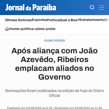
Esportes
Entretenimento
Bl
Últimas Notícias
Política
Qual a Boa?
Home
>
política
>
pleno poder
PLENO PODER
Após aliança com João
Azevêdo, Ribeiros
emplacam aliados no
Governo
Nomeações foram publicadas na edição de hoje do Diário
Oficial
Publicado em 03/08/2022 às 6:32 | Atualizado em 03/08/2022 às 11:58