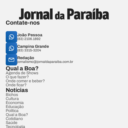
Contate-nos
João Pessoa
(83) 2106.1892
Campina Grande
(83) 3315-3204
Redação
jornalismo@jornaldaparaiba.com.br
Qual a Boa?
Agenda de Shows
O que fazer?
Onde comer e beber?
Onde ficar?
Notícias
Bichos
Cultura
Economia
Educação
Política
Qual a Boa?
Cotidiano
Saúde
Tecnologia