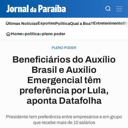
Esportes
Entretenimento
Bl
Últimas Notícias
Política
Qual a Boa?
Home
>
política
>
pleno poder
PLENO PODER
Beneficiários do Auxílio
Brasil e Auxílio
Emergencial têm
preferência por Lula,
aponta Datafolha
Presidente tem preferência entre empresários e em grupo
que recebe mais de 10 salários