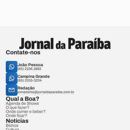
Contate-nos
João Pessoa
(83) 2106.1892
Campina Grande
(83) 3315-3204
Redação
jornalismo@jornaldaparaiba.com.br
Qual a Boa?
Agenda de Shows
O que fazer?
Onde comer e beber?
Onde ficar?
Notícias
Bichos
Cultura