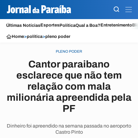
Esportes
Entretenimento
Bl
Últimas Notícias
Política
Qual a Boa?
Home
>
política
>
pleno poder
PLENO PODER
Cantor paraibano
esclarece que não tem
relação com mala
milionária apreendida pela
PF
Dinheiro foi apreendido na semana passada no aeroporto
Castro Pinto