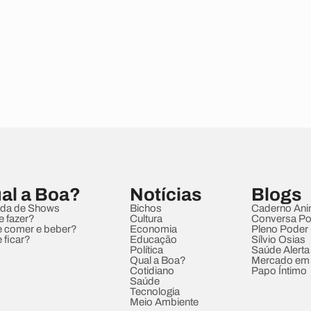
al a Boa?
Notícias
Blogs
da de Shows
Bichos
Caderno Ani
e fazer?
Cultura
Conversa Pol
 comer e beber?
Economia
Pleno Poder
 ficar?
Educação
Sílvio Osias
Política
Saúde Alerta
Qual a Boa?
Mercado em
Cotidiano
Papo Íntimo
Saúde
Tecnologia
Meio Ambiente