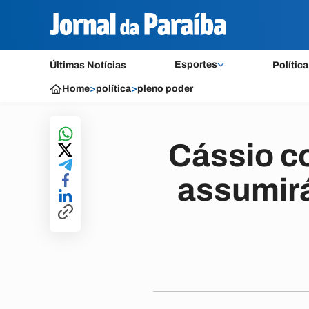
Esportes
Últimas Notícias
Política
Home
>
política
>
pleno poder
Cássio c
assumir