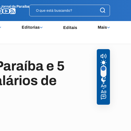
o
o
Jornal da Paraíba
Jornal da Paraíba
Editorias
Mais
Editais
araíba e 5
lários de