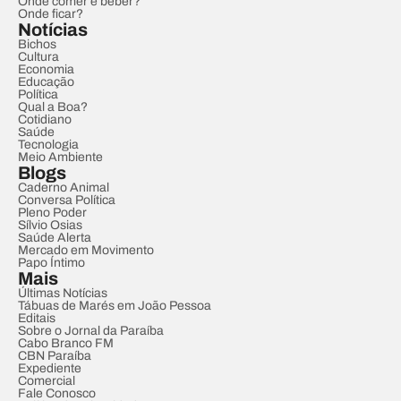
Onde comer e beber?
Onde ficar?
Notícias
Bichos
Cultura
Economia
Educação
Política
Qual a Boa?
Cotidiano
Saúde
Tecnologia
Meio Ambiente
Blogs
Caderno Animal
Conversa Política
Pleno Poder
Sílvio Osias
Saúde Alerta
Mercado em Movimento
Papo Íntimo
Mais
Últimas Notícias
Tábuas de Marés em João Pessoa
Editais
Sobre o Jornal da Paraíba
Cabo Branco FM
CBN Paraíba
Expediente
Comercial
Fale Conosco