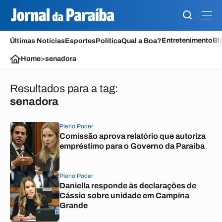
Entretenimento
Bl
Últimas Notícias
Esportes
Política
Qual a Boa?
Home
>
senadora
Resultados para a tag:
senadora
Pleno Poder
Comissão aprova relatório que autoriza
empréstimo para o Governo da Paraíba
Pleno Poder
Daniella responde às declarações de
Cássio sobre unidade em Campina
Grande