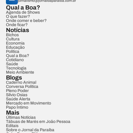
jornalismo@jornaldaparaiba.com.br
Qual a Boa?
Agenda de Shows
O que fazer?
Onde comer e beber?
Onde ficar?
Notícias
Bichos
Cultura
Economia
Educação
Política
Qual a Boa?
Cotidiano
Saúde
Tecnologia
Meio Ambiente
Blogs
Caderno Animal
Conversa Política
Pleno Poder
Sílvio Osias
Saúde Alerta
Mercado em Movimento
Papo Íntimo
Mais
Últimas Notícias
Tábuas de Marés em João Pessoa
Editais
Sobre o Jornal da Paraíba