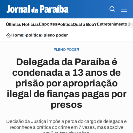
Esportes
Entretenimento
Bl
Últimas Notícias
Política
Qual a Boa?
Home
>
política
>
pleno poder
PLENO PODER
Delegada da Paraíba é
condenada a 13 anos de
prisão por apropriação
ilegal de fianças pagas por
presos
Decisão da Justiça impõe a perda do cargo de delegada e
reconhece a prática do crime em 7 vezes, mas absolve