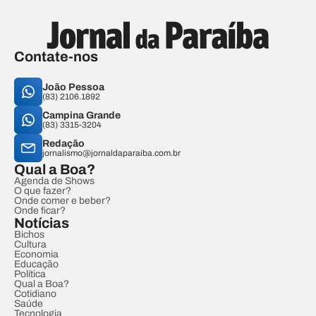
Contate-nos
João Pessoa
(83) 2106.1892
Campina Grande
(83) 3315-3204
Redação
jornalismo@jornaldaparaiba.com.br
Qual a Boa?
Agenda de Shows
O que fazer?
Onde comer e beber?
Onde ficar?
Notícias
Bichos
Cultura
Economia
Educação
Política
Qual a Boa?
Cotidiano
Saúde
Tecnologia