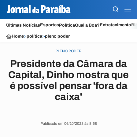
Esportes
Entretenimento
Bl
Últimas Notícias
Política
Qual a Boa?
Home
>
política
>
pleno poder
PLENO PODER
Presidente da Câmara da
Capital, Dinho mostra que
é possível pensar 'fora da
caixa'
Publicado em 06/10/2023 às 8:58