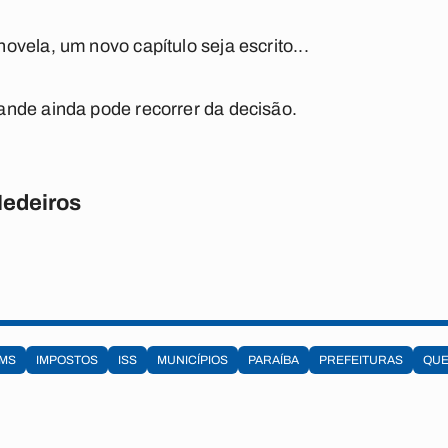
vela, um novo capítulo seja escrito...
nde ainda pode recorrer da decisão.
Medeiros
CMS
IMPOSTOS
ISS
MUNICÍPIOS
PARAÍBA
PREFEITURAS
QUE