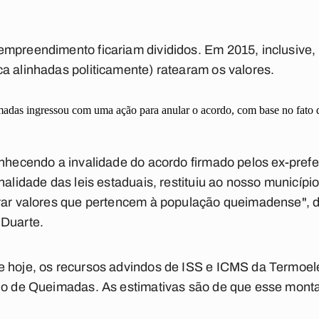
empreendimento ficariam divididos. Em 2015, inclusive,
a alinhadas politicamente) ratearam os valores.
as ingressou com uma ação para anular o acordo, com base no fato da a
onhecendo a invalidade do acordo firmado pelos ex-pref
nalidade das leis estaduais, restituiu ao nosso município 
erar valores que pertencem à população queimadense", d
 Duarte.
e hoje, os recursos advindos de ISS e ICMS da Termoelé
pio de Queimadas. As estimativas são de que esse monta