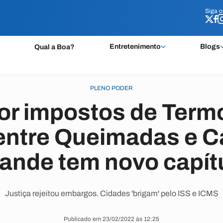
Siga 
Siga 
Entretenimento
Blogs
Qual a Boa?
PLENO PODER
or impostos de Termo
 entre Queimadas e 
ande tem novo capít
Justiça rejeitou embargos. Cidades 'brigam' pelo ISS e ICMS
Publicado em 23/02/2022 às 12:25