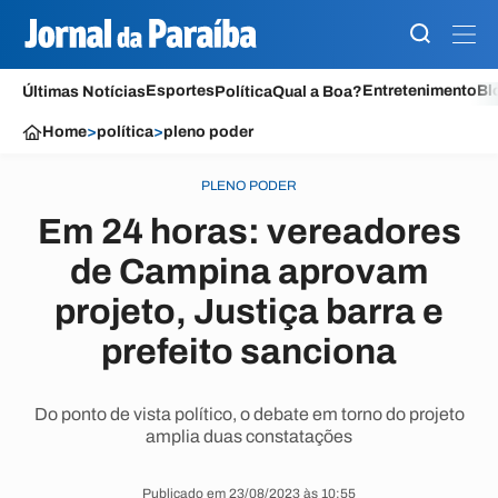
Esportes
Entretenimento
Bl
Últimas Notícias
Política
Qual a Boa?
Home
>
política
>
pleno poder
PLENO PODER
Em 24 horas: vereadores
de Campina aprovam
projeto, Justiça barra e
prefeito sanciona
Do ponto de vista político, o debate em torno do projeto
amplia duas constatações
Publicado em 23/08/2023 às 10:55