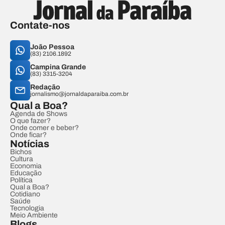
Contate-nos
João Pessoa
(83) 2106.1892
Campina Grande
(83) 3315-3204
Redação
jornalismo@jornaldaparaiba.com.br
Qual a Boa?
Agenda de Shows
O que fazer?
Onde comer e beber?
Onde ficar?
Notícias
Bichos
Cultura
Economia
Educação
Política
Qual a Boa?
Cotidiano
Saúde
Tecnologia
Meio Ambiente
Blogs