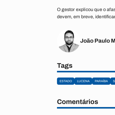
O gestor explicou que o afa
devem, em breve, identifica
João Paulo 
Tags
ESTADO
LUCENA
PARAÍBA
Comentários