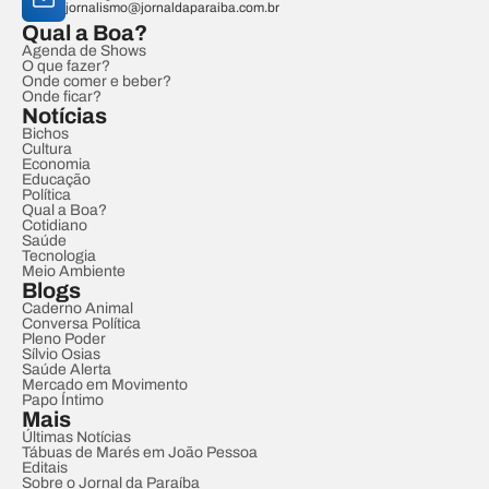
jornalismo@jornaldaparaiba.com.br
Qual a Boa?
Agenda de Shows
O que fazer?
Onde comer e beber?
Onde ficar?
Notícias
Bichos
Cultura
Economia
Educação
Política
Qual a Boa?
Cotidiano
Saúde
Tecnologia
Meio Ambiente
Blogs
Caderno Animal
Conversa Política
Pleno Poder
Sílvio Osias
Saúde Alerta
Mercado em Movimento
Papo Íntimo
Mais
Últimas Notícias
Tábuas de Marés em João Pessoa
Editais
Sobre o Jornal da Paraíba