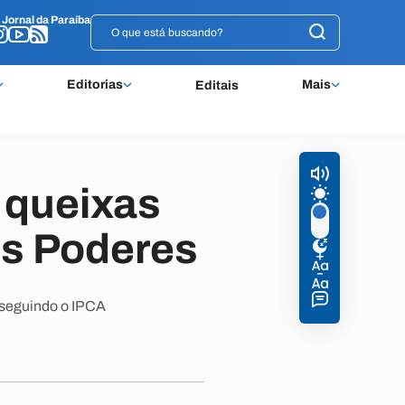
o
o
Jornal da Paraíba
Jornal da Paraíba
Editorias
Mais
Editais
 queixas
os Poderes
 seguindo o IPCA