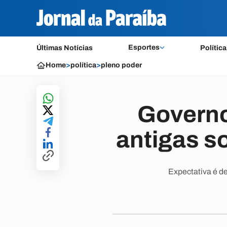
Esportes
Últimas Notícias
Política
Home
>
política
>
pleno poder
Governo
antigas s
Expectativa é d