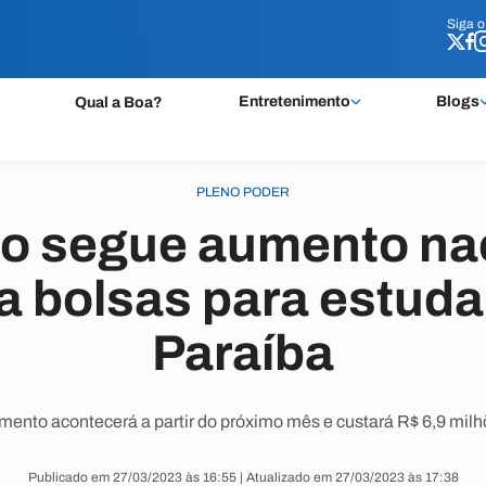
Siga 
Siga 
Entretenimento
Blogs
Qual a Boa?
PLENO PODER
o segue aumento nac
a bolsas para estud
Paraíba
ento acontecerá a partir do próximo mês e custará R$ 6,9 mil
Publicado em 27/03/2023 às 16:55 | Atualizado em 27/03/2023 às 17:38