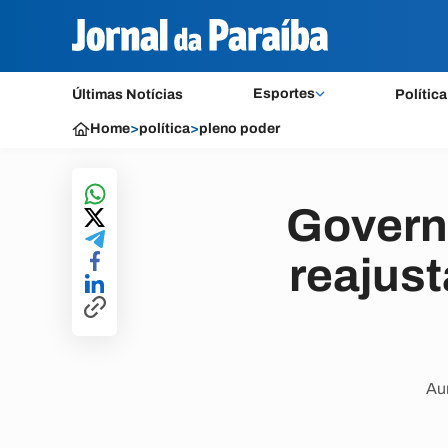
Esportes
Últimas Notícias
Política
Home
>
política
>
pleno poder
Govern
reajust
Aum