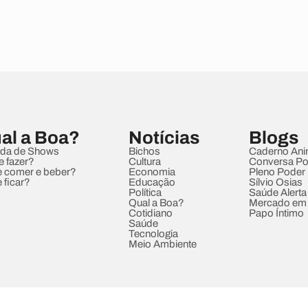
al a Boa?
Notícias
Blogs
da de Shows
Bichos
Caderno Ani
e fazer?
Cultura
Conversa Pol
 comer e beber?
Economia
Pleno Poder
 ficar?
Educação
Sílvio Osias
Política
Saúde Alerta
Qual a Boa?
Mercado em
Cotidiano
Papo Íntimo
Saúde
Tecnologia
Meio Ambiente