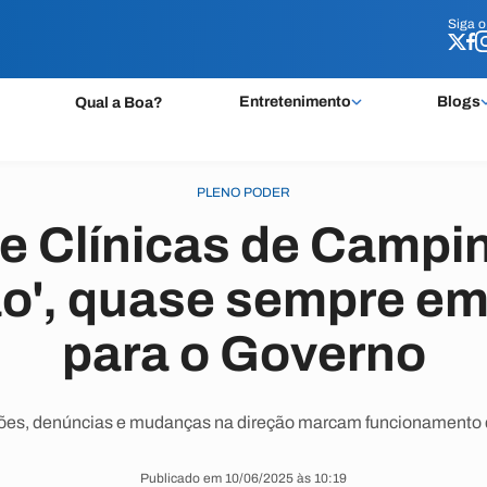
Siga 
Siga 
Entretenimento
Blogs
Qual a Boa?
PLENO PODER
de Clínicas de Campi
ão', quase sempre em
para o Governo
ções, denúncias e mudanças na direção marcam funcionamento 
Publicado em 10/06/2025 às 10:19