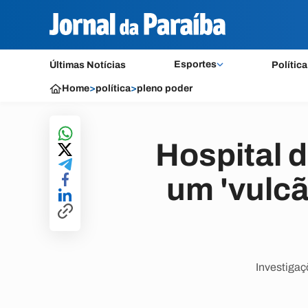
Esportes
Últimas Notícias
Política
Home
>
política
>
pleno poder
Hospital 
um 'vulc
Investiga