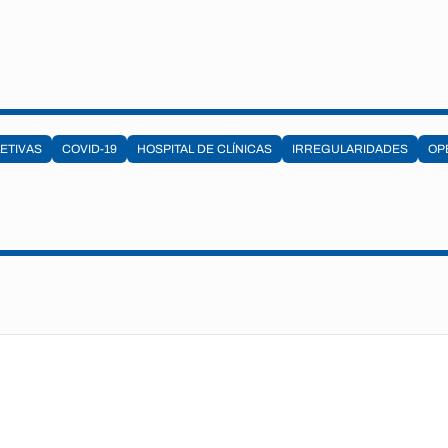
ETIVAS
COVID-19
HOSPITAL DE CLÍNICAS
IRREGULARIDADES
OP