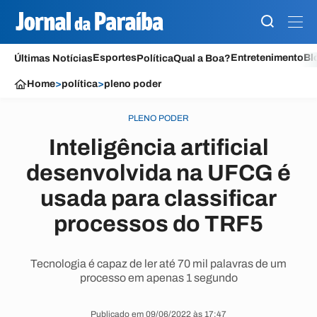
Esportes
Entretenimento
Bl
Últimas Notícias
Política
Qual a Boa?
Home
>
política
>
pleno poder
PLENO PODER
Inteligência artificial
desenvolvida na UFCG é
usada para classificar
processos do TRF5
Tecnologia é capaz de ler até 70 mil palavras de um
processo em apenas 1 segundo
Publicado em 09/06/2022 às 17:47