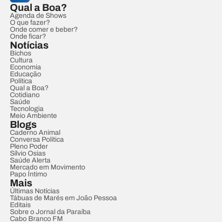
Qual a Boa?
Agenda de Shows
O que fazer?
Onde comer e beber?
Onde ficar?
Notícias
Bichos
Cultura
Economia
Educação
Política
Qual a Boa?
Cotidiano
Saúde
Tecnologia
Meio Ambiente
Blogs
Caderno Animal
Conversa Política
Pleno Poder
Sílvio Osias
Saúde Alerta
Mercado em Movimento
Papo Íntimo
Mais
Últimas Notícias
Tábuas de Marés em João Pessoa
Editais
Sobre o Jornal da Paraíba
Cabo Branco FM