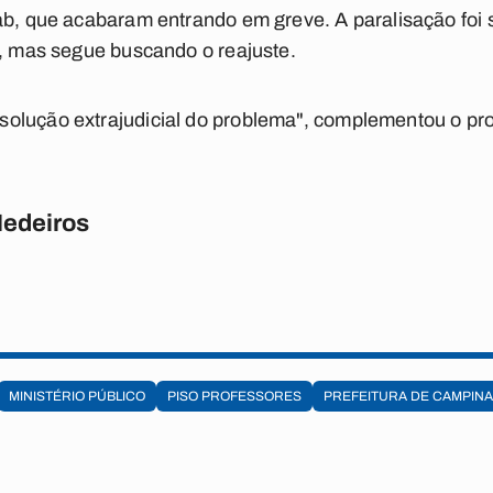
ab, que acabaram entrando em greve. A paralisação foi 
o, mas segue buscando o reajuste.
olução extrajudicial do problema", complementou o pr
Medeiros
MINISTÉRIO PÚBLICO
PISO PROFESSORES
PREFEITURA DE CAMPIN