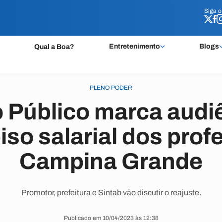
Siga 
Siga 
Entretenimento
Blogs
Qual a Boa?
PLENO PODER
o Público marca audi
piso salarial dos pro
Campina Grande
Promotor, prefeitura e Sintab vão discutir o reajuste.
Publicado em 10/04/2023 às 12:38