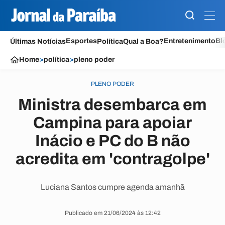
Esportes
Entretenimento
Bl
Últimas Notícias
Política
Qual a Boa?
Home
>
política
>
pleno poder
PLENO PODER
Ministra desembarca em
Campina para apoiar
Inácio e PC do B não
acredita em 'contragolpe'
Luciana Santos cumpre agenda amanhã
Publicado em 21/06/2024 às 12:42