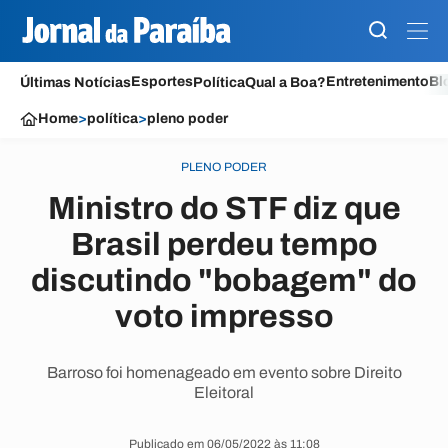
Esportes
Entretenimento
Bl
Últimas Notícias
Política
Qual a Boa?
Home
>
política
>
pleno poder
PLENO PODER
Ministro do STF diz que
Brasil perdeu tempo
discutindo "bobagem" do
voto impresso
Barroso foi homenageado em evento sobre Direito
Eleitoral
Publicado em 06/05/2022 às 11:08