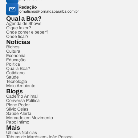
Redação
jornalismo@jornaldaparaiba.com.br
Qual a Boa?
Agenda de Shows
O que fazer?
Onde comer e beber?
Onde ficar?
Notícias
Bichos
Cultura
Economia
Educação
Política
Qual a Boa?
Cotidiano
Saúde
Tecnologia
Meio Ambiente
Blogs
Caderno Animal
Conversa Política
Pleno Poder
Sílvio Osias
Saúde Alerta
Mercado em Movimento
Papo Íntimo
Mais
Últimas Notícias
Tábuas de Marés em João Pessoa