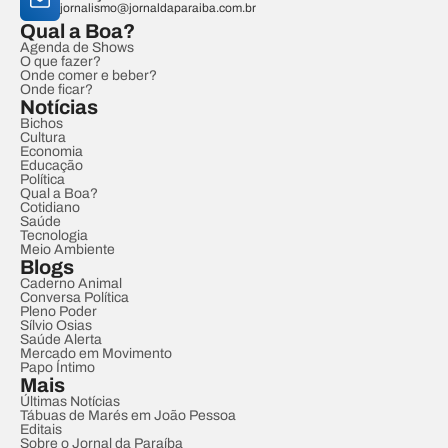
jornalismo@jornaldaparaiba.com.br
Qual a Boa?
Agenda de Shows
O que fazer?
Onde comer e beber?
Onde ficar?
Notícias
Bichos
Cultura
Economia
Educação
Política
Qual a Boa?
Cotidiano
Saúde
Tecnologia
Meio Ambiente
Blogs
Caderno Animal
Conversa Política
Pleno Poder
Sílvio Osias
Saúde Alerta
Mercado em Movimento
Papo Íntimo
Mais
Últimas Notícias
Tábuas de Marés em João Pessoa
Editais
Sobre o Jornal da Paraíba