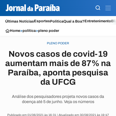
Esportes
Entretenimento
Bl
Últimas Notícias
Política
Qual a Boa?
Home
>
política
>
pleno poder
PLENO PODER
Novos casos de covid-19
aumentam mais de 87% na
Paraíba, aponta pesquisa
da UFCG
Análise dos pesquisadores projeta novos casos da
doença até 5 de junho. Veja os números
Publicado em 01/06/2021 às 16:31 | Atualizado em 30/08/2021 às 19:47