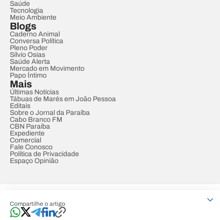
Saúde
Tecnologia
Meio Ambiente
Blogs
Caderno Animal
Conversa Política
Pleno Poder
Sílvio Osias
Saúde Alerta
Mercado em Movimento
Papo Íntimo
Mais
Últimas Notícias
Tábuas de Marés em João Pessoa
Editais
Sobre o Jornal da Paraíba
Cabo Branco FM
CBN Paraíba
Expediente
Comercial
Fale Conosco
Política de Privacidade
Espaço Opinião
© REDE PARAÍBA DE COMUNICAÇÃO
Compartilhe o artigo
Developed by
Designed by