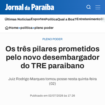
Esportes
Entretenimento
Bl
Últimas Notícias
Política
Qual a Boa?
Home
>
política
>
pleno poder
PLENO PODER
Os três pilares prometidos
pelo novo desembargador
do TRE paraibano
Juiz Rodrigo Marques tomou posse nesta quinta-feira
(02)
Publicado em 02/07/2026 às 17:26