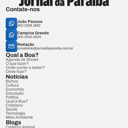
Contate-nos
João Pessoa
(83) 2106.1892
Campina Grande
(83) 3315-3204
Redação
jornalismo@jornaldaparaiba.com.br
Qual a Boa?
Agenda de Shows
O que fazer?
Onde comer e beber?
Onde ficar?
Notícias
Bichos
Cultura
Economia
Educação
Política
Qual a Boa?
Cotidiano
Saúde
Tecnologia
Meio Ambiente
Blogs
Caderno Animal