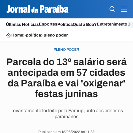
Esportes
Entretenimento
Bl
Últimas Notícias
Política
Qual a Boa?
Home
>
política
>
pleno poder
PLENO PODER
Parcela do 13º salário será
antecipada em 57 cidades
da Paraíba e vai 'oxigenar'
festas juninas
Levantamento foi feito pela Famup junto aos prefeitos
paraibanos
Publicado em 18/06/2022 às 11:34