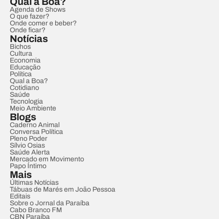
Qual a Boa?
Agenda de Shows
O que fazer?
Onde comer e beber?
Onde ficar?
Notícias
Bichos
Cultura
Economia
Educação
Política
Qual a Boa?
Cotidiano
Saúde
Tecnologia
Meio Ambiente
Blogs
Caderno Animal
Conversa Política
Pleno Poder
Sílvio Osias
Saúde Alerta
Mercado em Movimento
Papo Íntimo
Mais
Últimas Notícias
Tábuas de Marés em João Pessoa
Editais
Sobre o Jornal da Paraíba
Cabo Branco FM
CBN Paraíba