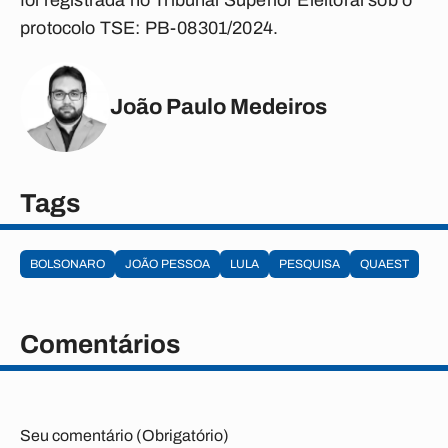
foi registrada no Tribunal Superior Eleitoral sob o
protocolo TSE: PB-08301/2024.
João Paulo Medeiros
Tags
BOLSONARO
JOÃO PESSOA
LULA
PESQUISA
QUAEST
Comentários
Seu comentário (Obrigatório)