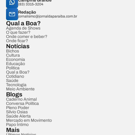
Campina Grande
(83) 3315-3204
Redação
jornalismo@jornaldaparaiba.com.br
Qual a Boa?
Agenda de Shows
O que fazer?
Onde comer e beber?
Onde ficar?
Notícias
Bichos
Cultura
Economia
Educação
Política
Qual a Boa?
Cotidiano
Saúde
Tecnologia
Meio Ambiente
Blogs
Caderno Animal
Conversa Política
Pleno Poder
Sílvio Osias
Saúde Alerta
Mercado em Movimento
Papo Íntimo
Mais
Últimas Notícias