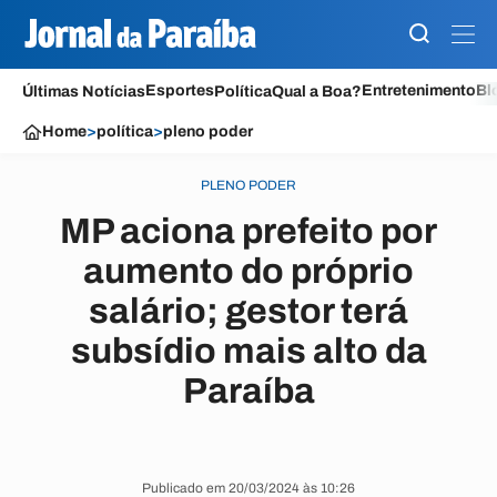
Esportes
Entretenimento
Bl
Últimas Notícias
Política
Qual a Boa?
Home
>
política
>
pleno poder
PLENO PODER
MP aciona prefeito por
aumento do próprio
salário; gestor terá
subsídio mais alto da
Paraíba
Publicado em 20/03/2024 às 10:26