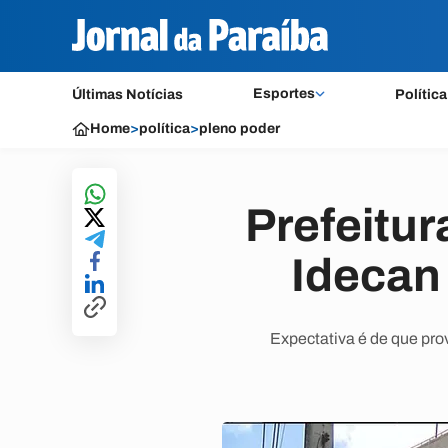
Esportes
Últimas Notícias
Política
Home
>
política
>
pleno poder
Prefeitu
Idecan
Expectativa é de que pro