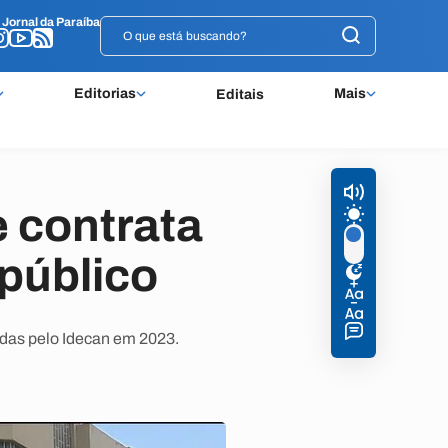
o
o
Jornal da Paraíba
Jornal da Paraíba
Editorias
Mais
Editais
 contrata
público
adas pelo Idecan em 2023.