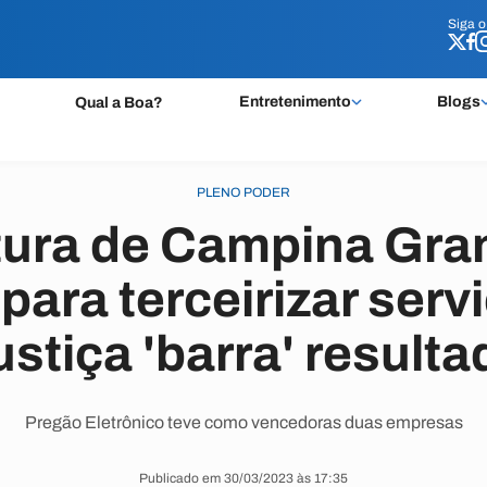
Siga 
Siga 
Entretenimento
Blogs
Qual a Boa?
PLENO PODER
tura de Campina Gra
 para terceirizar ser
ustiça 'barra' resulta
Pregão Eletrônico teve como vencedoras duas empresas
Publicado em 30/03/2023 às 17:35