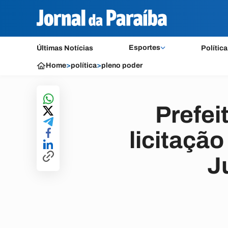
Esportes
Últimas Notícias
Política
Home
>
política
>
pleno poder
Prefei
licitação
J