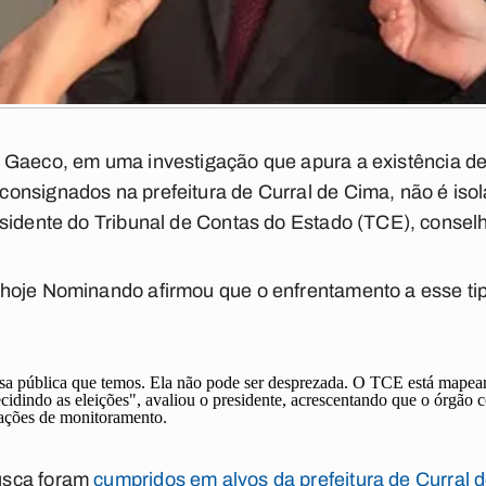
o Gaeco,
em uma investigação que apura a existência d
 consignados
na prefeitura de Curral de Cima, não é iso
esidente do Tribunal de Contas do Estado (TCE), consel
oje Nominando afirmou que o enfrentamento a esse tipo 
esa pública que temos. Ela não pode ser desprezada. O TCE está mapeand
ecidindo as eleições", avaliou o presidente, acrescentando que o órgão 
 ações de monitoramento.
usca foram
cumpridos em alvos da prefeitura de Curral 