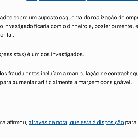
s dados sobre um suposto esquema de realização de emp
o investigado ficaria com o dinheiro e, posteriormente,
onta’.
gressistas) é um dos investigados.
s fraudulentos incluíam a manipulação de contrachequ
os para aumentar artificialmente a margem consignável.
ima afirmou,
através de nota, que está à disposição
para 