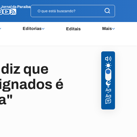
o
o
Jornal da Paraíba
Jornal da Paraíba
Editorias
Mais
Editais
diz que
ignados é
a"