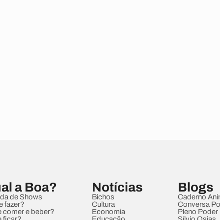
al a Boa?
Notícias
Blogs
da de Shows
Bichos
Caderno Ani
e fazer?
Cultura
Conversa Pol
 comer e beber?
Economia
Pleno Poder
 ficar?
Educação
Sílvio Osias