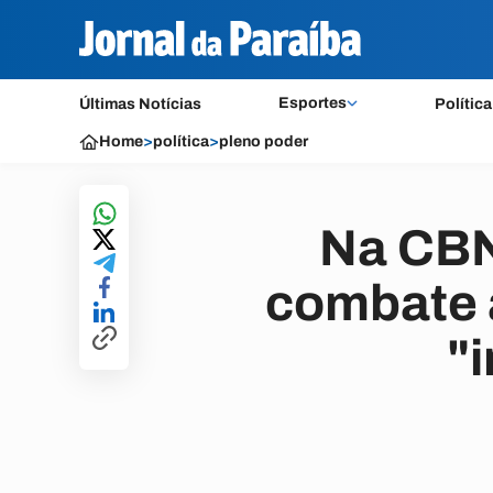
Esportes
Últimas Notícias
Política
Home
>
política
>
pleno poder
Na CBN
combate 
"