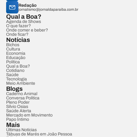
Redação
jornalismo@jornaldaparaiba.com.br
Qual a Boa?
Agenda de Shows
O que fazer?
Onde comer e beber?
Onde ficar?
Notícias
Bichos
Cultura
Economia
Educação
Política
Qual a Boa?
Cotidiano
Saúde
Tecnologia
Meio Ambiente
Blogs
Caderno Animal
Conversa Política
Pleno Poder
Sílvio Osias
Saúde Alerta
Mercado em Movimento
Papo Íntimo
Mais
Últimas Notícias
Tábuas de Marés em João Pessoa