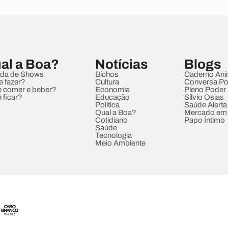
al a Boa?
Notícias
Blogs
da de Shows
Bichos
Caderno Ani
e fazer?
Cultura
Conversa Pol
 comer e beber?
Economia
Pleno Poder
 ficar?
Educação
Sílvio Osias
Política
Saúde Alerta
Qual a Boa?
Mercado em
Cotidiano
Papo Íntimo
Saúde
Tecnologia
Meio Ambiente