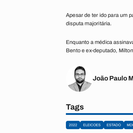
Apesar de ter ido para um 
disputa majoritária.
Enquanto a médica assinava 
Bento e ex-deputado, Milton
João Paulo 
Tags
2022
ELEICOES
ESTADO
MD