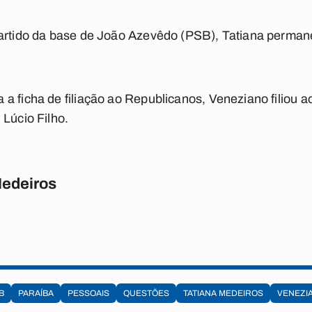
partido da base de João Azevêdo (PSB), Tatiana perman
a ficha de filiação ao Republicanos, Veneziano filiou 
 Lúcio Filho.
Medeiros
B
PARAÍBA
PESSOAIS
QUESTÕES
TATIANA MEDEIROS
VENEZIA