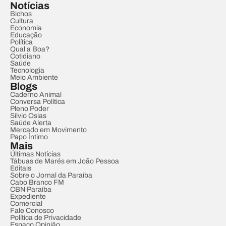
Notícias
Bichos
Cultura
Economia
Educação
Política
Qual a Boa?
Cotidiano
Saúde
Tecnologia
Meio Ambiente
Blogs
Caderno Animal
Conversa Política
Pleno Poder
Sílvio Osias
Saúde Alerta
Mercado em Movimento
Papo Íntimo
Mais
Últimas Notícias
Tábuas de Marés em João Pessoa
Editais
Sobre o Jornal da Paraíba
Cabo Branco FM
CBN Paraíba
Expediente
Comercial
Fale Conosco
Política de Privacidade
Espaço Opinião