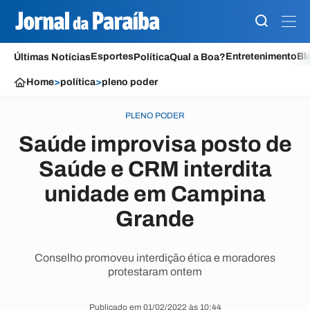
Esportes
Entretenimento
Bl
Últimas Notícias
Política
Qual a Boa?
Home
>
política
>
pleno poder
PLENO PODER
Saúde improvisa posto de
Saúde e CRM interdita
unidade em Campina
Grande
Conselho promoveu interdição ética e moradores
protestaram ontem
Publicado em 01/02/2022 às 10:44