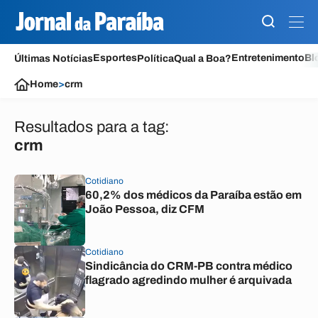
Esportes
Entretenimento
Bl
Últimas Notícias
Política
Qual a Boa?
Home
>
crm
Resultados para a tag:
crm
Cotidiano
60,2% dos médicos da Paraíba estão em
João Pessoa, diz CFM
Cotidiano
Sindicância do CRM-PB contra médico
flagrado agredindo mulher é arquivada