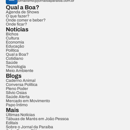
jornalismo@jornaldaparaiba.com.br
Qual a Boa?
Agenda de Shows
O que fazer?
Onde comer e beber?
Onde ficar?
Notícias
Bichos
Cultura
Economia
Educação
Política
Qual a Boa?
Cotidiano
Saúde
Tecnologia
Meio Ambiente
Blogs
Caderno Animal
Conversa Política
Pleno Poder
Sílvio Osias
Saúde Alerta
Mercado em Movimento
Papo Íntimo
Mais
Últimas Notícias
Tábuas de Marés em João Pessoa
Editais
Sobre o Jornal da Paraíba