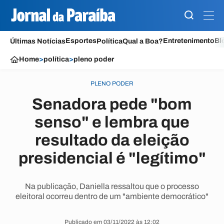
Esportes
Entretenimento
Bl
Últimas Notícias
Política
Qual a Boa?
Home
>
política
>
pleno poder
PLENO PODER
Senadora pede "bom
senso" e lembra que
resultado da eleição
presidencial é "legítimo"
Na publicação, Daniella ressaltou que o processo
eleitoral ocorreu dentro de um "ambiente democrático"
Publicado em 03/11/2022 às 12:02