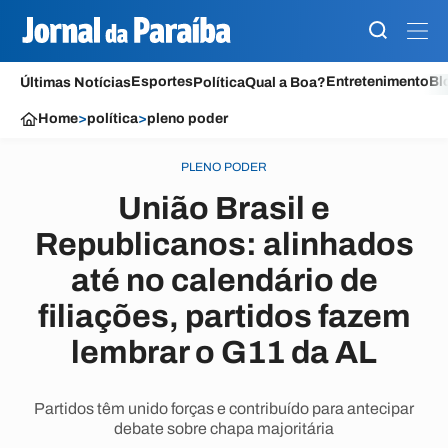
Esportes
Entretenimento
Bl
Últimas Notícias
Política
Qual a Boa?
Home
>
política
>
pleno poder
PLENO PODER
União Brasil e
Republicanos: alinhados
até no calendário de
filiações, partidos fazem
lembrar o G11 da AL
Partidos têm unido forças e contribuído para antecipar
debate sobre chapa majoritária