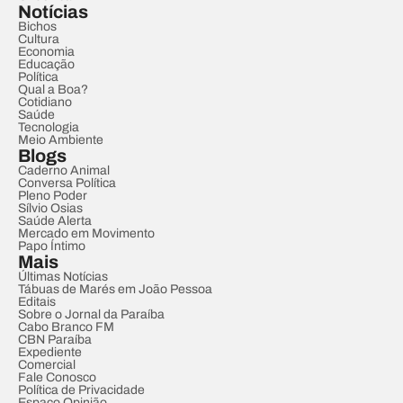
Notícias
Bichos
Cultura
Economia
Educação
Política
Qual a Boa?
Cotidiano
Saúde
Tecnologia
Meio Ambiente
Blogs
Caderno Animal
Conversa Política
Pleno Poder
Sílvio Osias
Saúde Alerta
Mercado em Movimento
Papo Íntimo
Mais
Últimas Notícias
Tábuas de Marés em João Pessoa
Editais
Sobre o Jornal da Paraíba
Cabo Branco FM
CBN Paraíba
Expediente
Comercial
Fale Conosco
Política de Privacidade
Espaço Opinião