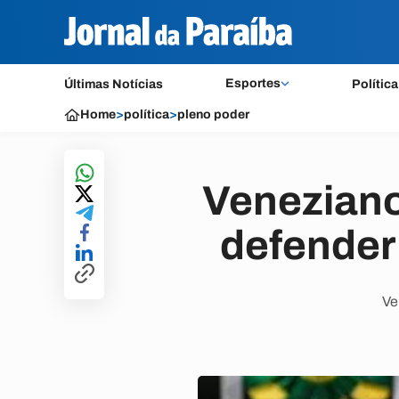
Esportes
Últimas Notícias
Política
Home
>
política
>
pleno poder
Veneziano
defender 
Ve