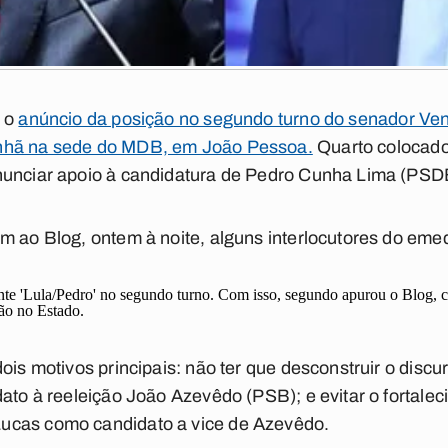
a o
anúncio da posição no segundo turno do senador Ven
nhã na sede do MDB, em João Pessoa.
Quarto colocado 
nunciar apoio à candidatura de Pedro Cunha Lima (PSD
m ao Blog, ontem à noite, alguns interlocutores do eme
te 'Lula/Pedro' no segundo turno. Com isso, segundo apurou o Blog, c
ção no Estado.
ois motivos principais: não ter que desconstruir o discur
dato à reeleição João Azevêdo (PSB); e evitar o fortalec
ucas como candidato a vice de Azevêdo.