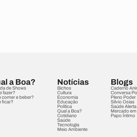
al a Boa?
Notícias
Blogs
da de Shows
Bichos
Caderno Ani
e fazer?
Cultura
Conversa Pol
 comer e beber?
Economia
Pleno Poder
 ficar?
Educação
Sílvio Osias
Política
Saúde Alerta
Qual a Boa?
Mercado em
Cotidiano
Papo Íntimo
Saúde
Tecnologia
Meio Ambiente