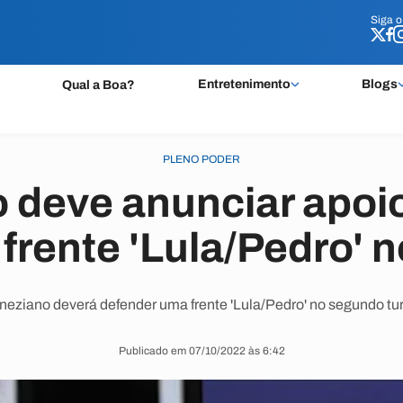
Siga 
Siga 
Entretenimento
Blogs
Qual a Boa?
PLENO PODER
 deve anunciar apoio
frente 'Lula/Pedro' n
neziano deverá defender uma frente 'Lula/Pedro' no segundo tu
Publicado em 07/10/2022 às 6:42