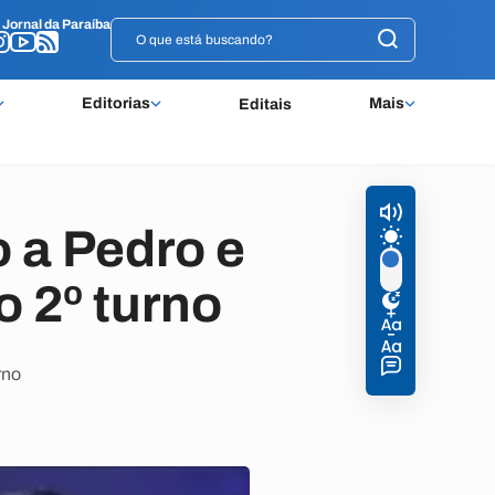
o
o
Jornal da Paraíba
Jornal da Paraíba
Editorias
Mais
Editais
 a Pedro e
o 2º turno
rno