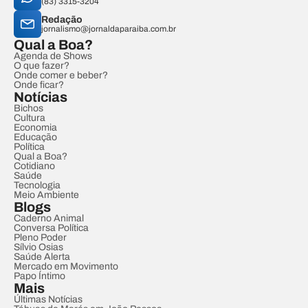
(83) 3315-3204
Redação
jornalismo@jornaldaparaiba.com.br
Qual a Boa?
Agenda de Shows
O que fazer?
Onde comer e beber?
Onde ficar?
Notícias
Bichos
Cultura
Economia
Educação
Política
Qual a Boa?
Cotidiano
Saúde
Tecnologia
Meio Ambiente
Blogs
Caderno Animal
Conversa Política
Pleno Poder
Sílvio Osias
Saúde Alerta
Mercado em Movimento
Papo Íntimo
Mais
Últimas Notícias