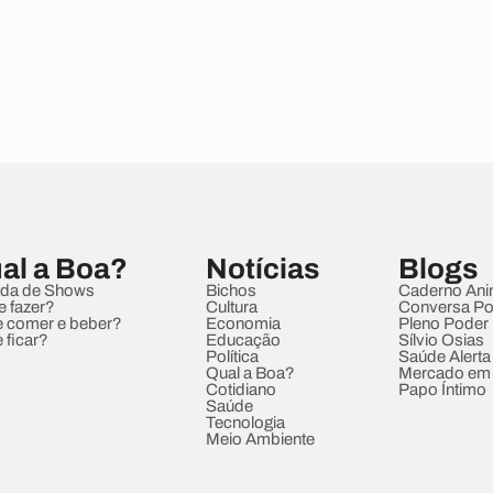
al a Boa?
Notícias
Blogs
da de Shows
Bichos
Caderno Ani
e fazer?
Cultura
Conversa Pol
 comer e beber?
Economia
Pleno Poder
 ficar?
Educação
Sílvio Osias
Política
Saúde Alerta
Qual a Boa?
Mercado em
Cotidiano
Papo Íntimo
Saúde
Tecnologia
Meio Ambiente