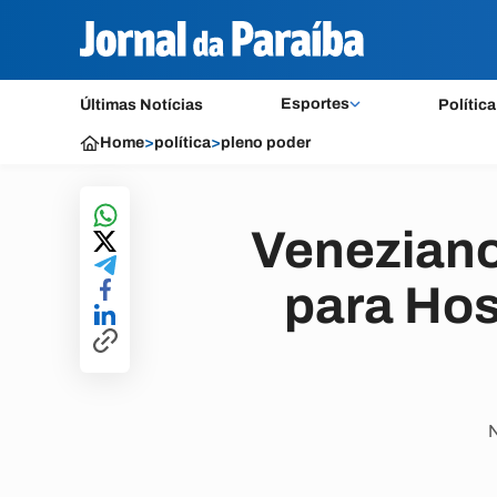
Esportes
Últimas Notícias
Política
Home
>
política
>
pleno poder
Veneziano
para Hos
N