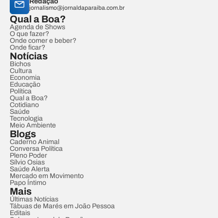
Redação
jornalismo@jornaldaparaiba.com.br
Qual a Boa?
Agenda de Shows
O que fazer?
Onde comer e beber?
Onde ficar?
Notícias
Bichos
Cultura
Economia
Educação
Política
Qual a Boa?
Cotidiano
Saúde
Tecnologia
Meio Ambiente
Blogs
Caderno Animal
Conversa Política
Pleno Poder
Sílvio Osias
Saúde Alerta
Mercado em Movimento
Papo Íntimo
Mais
Últimas Notícias
Tábuas de Marés em João Pessoa
Editais