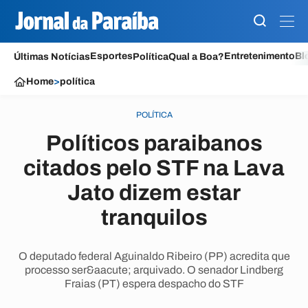
Esportes
Entretenimento
Bl
Últimas Notícias
Política
Qual a Boa?
Home
>
política
POLÍTICA
Políticos paraibanos
citados pelo STF na Lava
Jato dizem estar
tranquilos
O deputado federal Aguinaldo Ribeiro (PP) acredita que
processo ser&aacute; arquivado. O senador Lindberg
Fraias (PT) espera despacho do STF