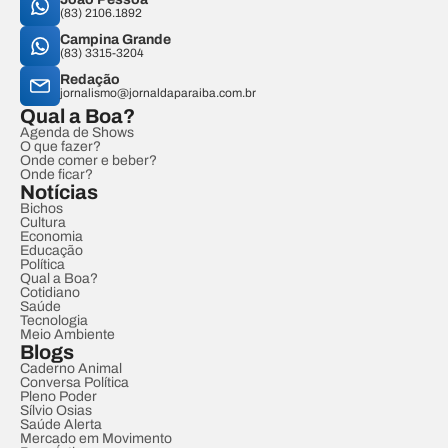
(83) 2106.1892
Campina Grande
(83) 3315-3204
Redação
jornalismo@jornaldaparaiba.com.br
Qual a Boa?
Agenda de Shows
O que fazer?
Onde comer e beber?
Onde ficar?
Notícias
Bichos
Cultura
Economia
Educação
Política
Qual a Boa?
Cotidiano
Saúde
Tecnologia
Meio Ambiente
Blogs
Caderno Animal
Conversa Política
Pleno Poder
Sílvio Osias
Saúde Alerta
Mercado em Movimento