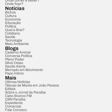
Onde comer e beber?
Onde ficar?
Notícias
Bichos
Cultura
Economia
Educação
Política
Qual a Boa?
Cotidiano
Saúde
Tecnologia
Meio Ambiente
Blogs
Caderno Animal
Conversa Política
Pleno Poder
Sílvio Osias
Saúde Alerta
Mercado em Movimento
Papo Íntimo
Mais
Últimas Notícias
Tábuas de Marés em João Pessoa
Editais
Sobre o Jornal da Paraíba
Cabo Branco FM
CBN Paraíba
Expediente
Comercial
Fale Conosco