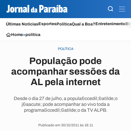
Esportes
Entretenimento
Bl
Últimas Notícias
Política
Qual a Boa?
Home
>
política
POLÍTICA
População pode
acompanhar sessões da
AL pela internet
Desde o dia 27 de julho, a popula&ccedil;&atilde;o
j&aacute; pode acompanhar ao vivo toda a
programa&ccedil;&atilde;o da TV ALPB.
Publicado em 30/10/2011 às 16:11