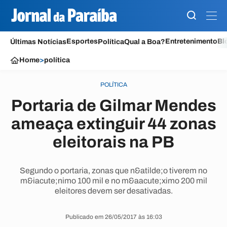
Esportes
Entretenimento
Bl
Últimas Notícias
Política
Qual a Boa?
Home
>
política
POLÍTICA
Portaria de Gilmar Mendes
ameaça extinguir 44 zonas
eleitorais na PB
Segundo o portaria, zonas que n&atilde;o tiverem no
m&iacute;nimo 100 mil e no m&aacute;ximo 200 mil
eleitores devem ser desativadas.
Publicado em 26/05/2017 às 16:03