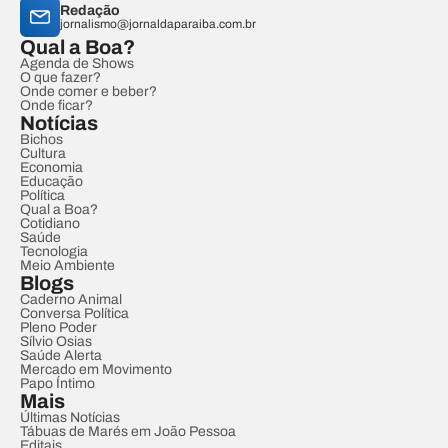
Redação
jornalismo@jornaldaparaiba.com.br
Qual a Boa?
Agenda de Shows
O que fazer?
Onde comer e beber?
Onde ficar?
Notícias
Bichos
Cultura
Economia
Educação
Política
Qual a Boa?
Cotidiano
Saúde
Tecnologia
Meio Ambiente
Blogs
Caderno Animal
Conversa Política
Pleno Poder
Sílvio Osias
Saúde Alerta
Mercado em Movimento
Papo Íntimo
Mais
Últimas Notícias
Tábuas de Marés em João Pessoa
Editais