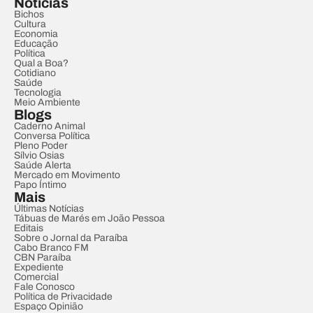
Notícias
Bichos
Cultura
Economia
Educação
Política
Qual a Boa?
Cotidiano
Saúde
Tecnologia
Meio Ambiente
Blogs
Caderno Animal
Conversa Política
Pleno Poder
Sílvio Osias
Saúde Alerta
Mercado em Movimento
Papo Íntimo
Mais
Últimas Notícias
Tábuas de Marés em João Pessoa
Editais
Sobre o Jornal da Paraíba
Cabo Branco FM
CBN Paraíba
Expediente
Comercial
Fale Conosco
Política de Privacidade
Espaço Opinião