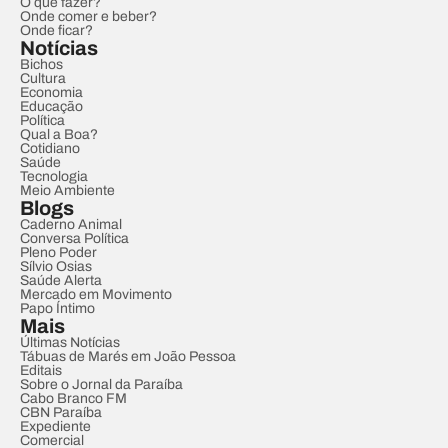
O que fazer?
Onde comer e beber?
Onde ficar?
Notícias
Bichos
Cultura
Economia
Educação
Política
Qual a Boa?
Cotidiano
Saúde
Tecnologia
Meio Ambiente
Blogs
Caderno Animal
Conversa Política
Pleno Poder
Sílvio Osias
Saúde Alerta
Mercado em Movimento
Papo Íntimo
Mais
Últimas Notícias
Tábuas de Marés em João Pessoa
Editais
Sobre o Jornal da Paraíba
Cabo Branco FM
CBN Paraíba
Expediente
Comercial