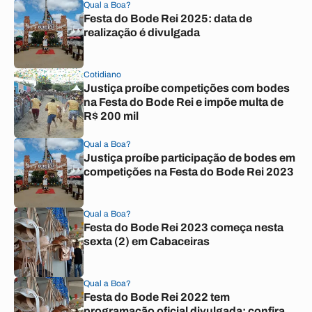
Qual a Boa?
Festa do Bode Rei 2025: data de
realização é divulgada
Cotidiano
Justiça proíbe competições com bodes
na Festa do Bode Rei e impõe multa de
R$ 200 mil
Qual a Boa?
Justiça proíbe participação de bodes em
competições na Festa do Bode Rei 2023
Qual a Boa?
Festa do Bode Rei 2023 começa nesta
sexta (2) em Cabaceiras
Qual a Boa?
Festa do Bode Rei 2022 tem
programação oficial divulgada; confira