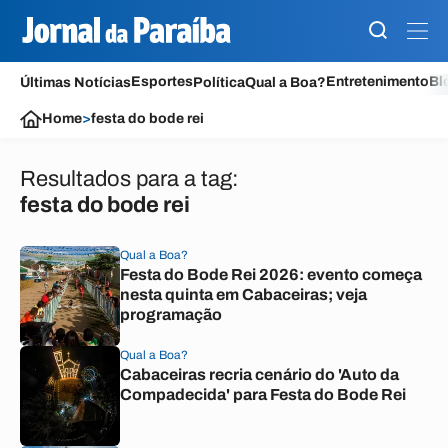
Esportes
Entretenimento
Bl
Últimas Notícias
Política
Qual a Boa?
Home
>
festa do bode rei
Resultados para a tag:
festa do bode rei
Qual a Boa?
Festa do Bode Rei 2026: evento começa
nesta quinta em Cabaceiras; veja
programação
Qual a Boa?
Cabaceiras recria cenário do 'Auto da
Compadecida' para Festa do Bode Rei