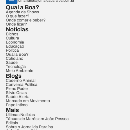
jornalismo@jornaldaparaiba.com.br
Qual a Boa?
Agenda de Shows
O que fazer?
Onde comer e beber?
Onde ficar?
Notícias
Bichos
Cultura
Economia
Educação
Política
Qual a Boa?
Cotidiano
Saúde
Tecnologia
Meio Ambiente
Blogs
Caderno Animal
Conversa Política
Pleno Poder
Sílvio Osias
Saúde Alerta
Mercado em Movimento
Papo Íntimo
Mais
Últimas Notícias
Tábuas de Marés em João Pessoa
Editais
Sobre o Jornal da Paraíba